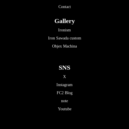
Contact
Gallery
Ironism
Iron Sawada custom
Objex Machina
SNS
X
Instagram
FC2 Blog
note
Youtube